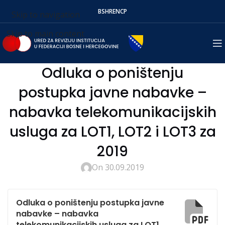
BS
HR
EN
СР
Skip to navigation
Skip to main content
Odluka o poništenju
postupka javne nabavke –
nabavka telekomunikacijskih
usluga za LOT1, LOT2 i LOT3 za
2019
On 30.09.2019
Odluka o poništenju postupka javne
nabavke – nabavka
telekomunikacijskih usluga za LOT1,