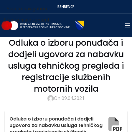
BS
HR
EN
СР
Skip to navigation
Skip to main content
Odluka o izboru ponuđača i
dodjeli ugovora za nabavku
usluga tehničkog pregleda i
registracije službenih
motornih vozila
On 09.04.2021
Odluka o izboru ponuđača i dodjeli
ugovora za nabavku usluga tehničkog
pregleda i registracije službenih