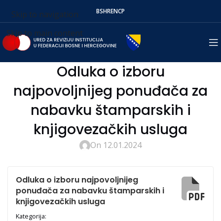
BS
HR
EN
СР
Skip to navigation
Skip to main content
Odluka o izboru
najpovoljnijeg ponuđača za
nabavku štamparskih i
knjigovezačkih usluga
On 12.01.2024
Odluka o izboru najpovoljnijeg
ponuđača za nabavku štamparskih i
knjigovezačkih usluga
Kategorija: