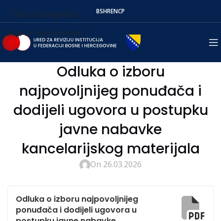
BS
HR
EN
СР
Skip to navigation
Skip to main content
Odluka o izboru
najpovoljnijeg ponuđača i
dodijeli ugovora u postupku
javne nabavke
kancelarijskog materijala
On 26.03.2026
Odluka o izboru najpovoljnijeg
ponuđača i dodijeli ugovora u
postupku javne nabavke