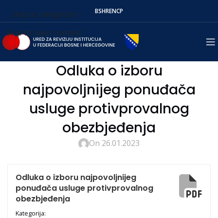
BS
HR
EN
СР
Skip to navigation
Skip to main content
Odluka o izboru
najpovoljnijeg ponuđača
usluge protivprovalnog
obezbjeđenja
On 26.01.2023
Odluka o izboru najpovoljnijeg
ponuđača usluge protivprovalnog
obezbjeđenja
Kategorija: