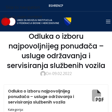
BS
HR
EN
СР
Skip to navigation
Skip to main content
Odluka o izboru
najpovoljnijeg ponuđača –
usluge održavanja i
servisiranja službenih vozila
On 09.02.2022
Odluka o izboru najpovoljnijeg
ponuđača – usluge održavanja i
servisiranja službenih vozila
Kategorija: