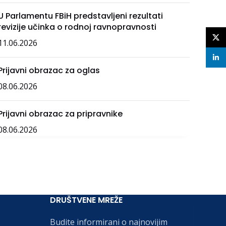
U Parlamentu FBiH predstavljeni rezultati
revizije učinka o rodnoj ravnopravnosti
X
11.06.2026
linke
Prijavni obrazac za oglas
08.06.2026
Prijavni obrazac za pripravnike
08.06.2026
DRUŠTVENE MREŽE
Budite informirani o najnovijim