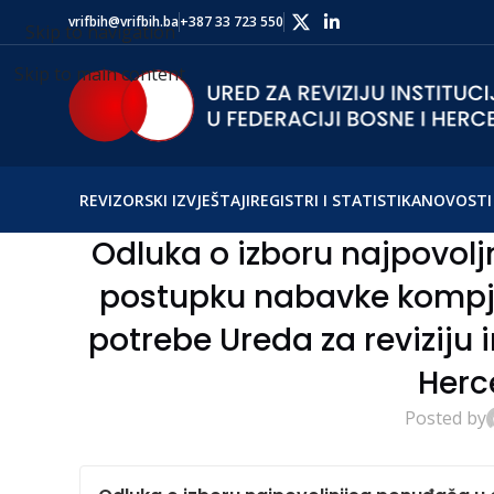
vrifbih@vrifbih.ba
+387 33 723 550
Skip to navigation
Skip to main content
REVIZORSKI IZVJEŠTAJI
REGISTRI I STATISTIKA
NOVOSTI 
Odluka o izboru najpovol
postupku nabavke kompju
potrebe Ureda za reviziju i
Herc
Posted by