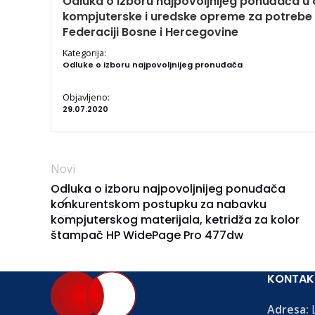
Odluka o izboru najpovoljnijeg ponuđača 
kompjuterske i uredske opreme za potrebe Ur
Federaciji Bosne i Hercegovine
Kategorija:
Odluke o izboru najpovoljnijeg pronuđača
Objavljeno:
29.07.2020
Novi
Odluka o izboru najpovoljnijeg ponuđača
konkurentskom postupku za nabavku
kompjuterskog materijala, ketridža za kolor
štampač HP WidePage Pro 477dw
KONTAK
Adresa:
L