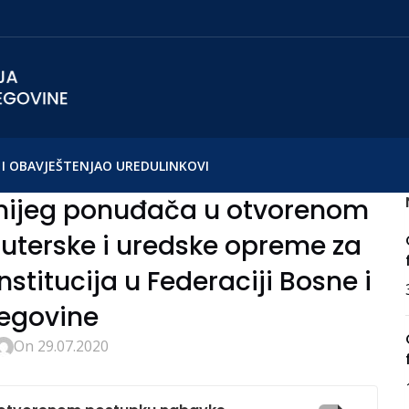
I OBAVJEŠTENJA
O UREDU
LINKOVI
jnijeg ponuđača u otvorenom
terske i uredske opreme za
nstitucija u Federaciji Bosne i
egovine
On 29.07.2020