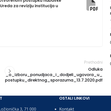
u otvorenom postupku nabavke
eda za reviziju institucija u
Prethodni
Odluka
_o_izboru_ponudjaca_i_dodjeli_ugovora_u_
postupku_direktnog_sporazuma_13.7.2020.pdf
T
OSTALI LINKOVI
ožionička 3, 71 000
Kontakt