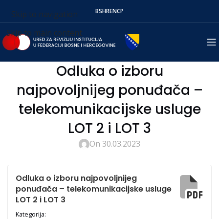
BS
HR
EN
СР
Skip to navigation
Skip to main content
Odluka o izboru
najpovoljnijeg ponuđača –
telekomunikacijske usluge
LOT 2 i LOT 3
On 30.03.2023
Odluka o izboru najpovoljnijeg
ponuđača – telekomunikacijske usluge
LOT 2 i LOT 3
Kategorija: