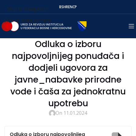
BS
HR
EN
СР
Skip to navigation
Skip to main content
Odluka o izboru
najpovoljnijeg ponuđača i
dodjeli ugovora za
javne_nabavke prirodne
vode i čaša za jednokratnu
upotrebu
On 11.01.2024
Odluka o izboru najpovoljnijeg