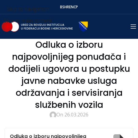
BS
HR
EN
СР
Skip to navigation
Skip to main content
Odluka o izboru
najpovoljnijeg ponuđača i
dodijeli ugovora u postupku
javne nabavke usluga
održavanja i servisiranja
službenih vozila
On 26.03.2026
Odluka o izboru najpovoljnijeg