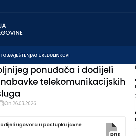
I OBAVJEŠTENJA
O UREDU
LINKOVI
ljnijeg ponuđača i dodijeli
 nabavke telekomunikacijskih
sluga
On 26.03.2026
dodijeli ugovora u postupku javne