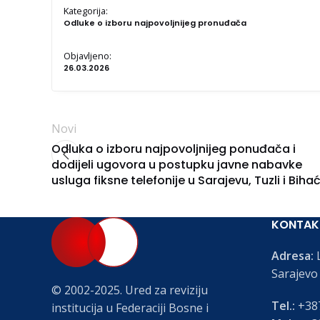
Kategorija:
Odluke o izboru najpovoljnijeg pronuđača
Objavljeno:
26.03.2026
Novi
Odluka o izboru najpovoljnijeg ponuđača i
dodijeli ugovora u postupku javne nabavke
usluga fiksne telefonije u Sarajevu, Tuzli i Biha
KONTAK
Adresa:
L
Sarajevo
© 2002-2025. Ured za reviziju
Tel.:
+387
institucija u Federaciji Bosne i