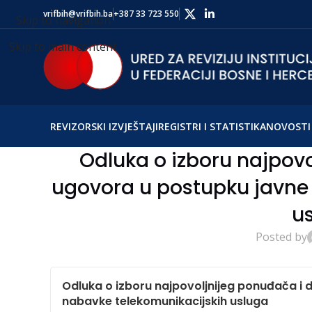
vrifbih@vrifbih.ba
+387 33 723 550
Skip to navigation
Skip to main content
REVIZORSKI IZVJEŠTAJI
REGISTRI I STATISTIKA
NOVOSTI 
Odluka o izboru najpovo
ugovora u postupku javne
u
Posted by
Odluka o izboru najpovoljnijeg ponuđača i 
nabavke telekomunikacijskih usluga