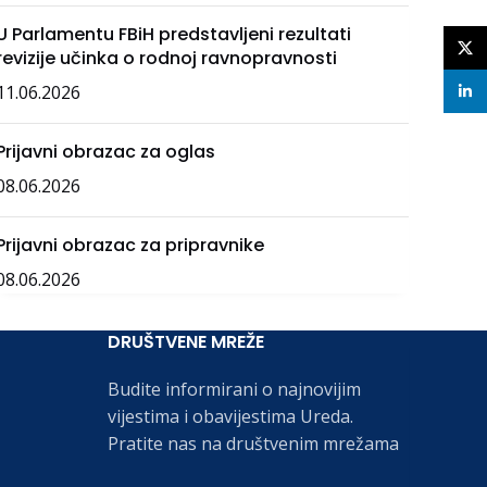
U Parlamentu FBiH predstavljeni rezultati
X
revizije učinka o rodnoj ravnopravnosti
11.06.2026
linke
Prijavni obrazac za oglas
08.06.2026
Prijavni obrazac za pripravnike
08.06.2026
DRUŠTVENE MREŽE
Budite informirani o najnovijim
vijestima i obavijestima Ureda.
Pratite nas na društvenim mrežama