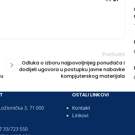
Prethodni
Odluka o izboru najpovoljnijeg ponuđača i
dodijeli ugovora u postupku javne nabavke
ću
kompjuterskog materijala
T
OSTALI LINKOVI
ožionička 3, 71 000
Kontakt
Linkovi
 33/723 550