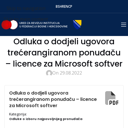
BS
HR
EN
СР
Skip to navigation
Skip to main content
Odluka o dodjeli ugovora
trećerangiranom ponuđaču
– licence za Microsoft softver
On 29.08.2022
Odluka o dodjeli ugovora
trećerangiranom ponuđaču – licence
za Microsoft softver
Kategorija:
Odluke o izboru najpovoljnijeg pronuđača