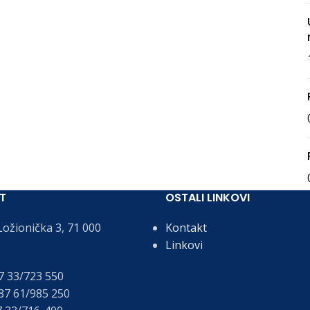
T
OSTALI LINKOVI
ožionička 3, 71 000
Kontakt
Linkovi
 33/723 550
7 61/985 250