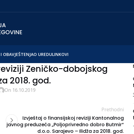
I OBAVJEŠTENJA
O UREDU
LINKOVI
 reviziji Zeničko-dobojskog
a 2018. god.
On 16.10.2019
Prethodni
Izvještaj o finansijskoj reviziji Kantonalnog
javnog preduzeća „Poljoprivredno dobro Butmir“
d.o.o. Sarajevo – Ilidža za 2018. god.