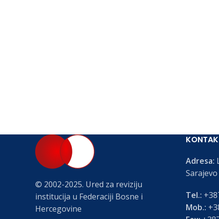
KONTAK
Adresa:
L
Sarajevo
© 2002-2025. Ured za reviziju
Tel.:
+387
institucija u Federaciji Bosne i
Mob.:
+38
Hercegovine