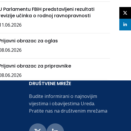
U Parlamentu FBiH predstavljeni rezultati
X
revizije učinka o rodnoj ravnopravnosti
11.06.2026
linke
Prijavni obrazac za oglas
08.06.2026
Prijavni obrazac za pripravnike
08.06.2026
DRUŠTVENE MREŽE
Budite informirani o najnovijim
vijestima i obavijestima Ureda.
Pratite nas na društvenim mrežama