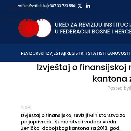
vrifbih@vrifbih.ba
+387 33 723 550
Skip to navigation
Skip to main content
REVIZORSKI IZVJEŠTAJI
REGISTRI I STATISTIKA
NOVOSTI 
Izvještaj o finansijskoj
kantona z
Posted by
Novi
Izvještaj o finansijskoj reviziji Ministarstva za
poljoprivredu, šumarstvo i vodoprivredu
Zeničko-dobojskog kantona za 2018. god.