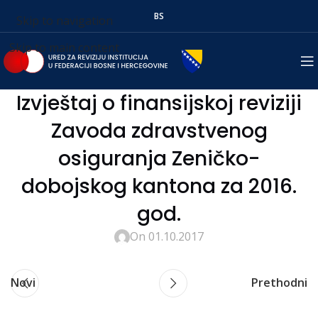
BS
Skip to navigation
Skip to main content
Izvještaj o finansijskoj reviziji
Zavoda zdravstvenog
osiguranja Zeničko-
dobojskog kantona za 2016.
god.
On 01.10.2017
Novi
Prethodni