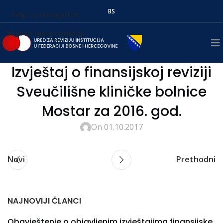
BS
Skip to navigation
Skip to main content
Izvještaj o finansijskoj reviziji
Sveučilišne kliničke bolnice
Mostar za 2016. god.
On 01.10.2017
Novi
Prethodni
NAJNOVIJI ČLANCI
Obavještenje o objavljenim izvještajima finansijske