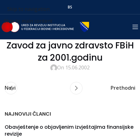
BS
Skip to navigation
Skip to main content
Zavod za javno zdravsto FBiH
za 2001.godinu
On 15.06.2002
Novi
Prethodni
NAJNOVIJI ČLANCI
Obavještenje o objavljenim izvještajima finansijske
revizije