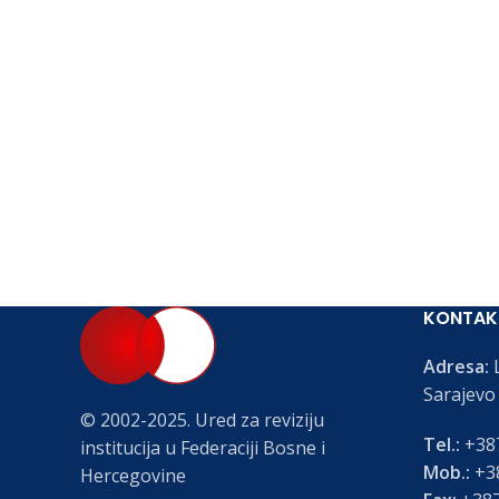
KONTAK
Adresa:
L
Sarajevo
© 2002-2025. Ured za reviziju
Tel.:
+387
institucija u Federaciji Bosne i
Mob.:
+38
Hercegovine