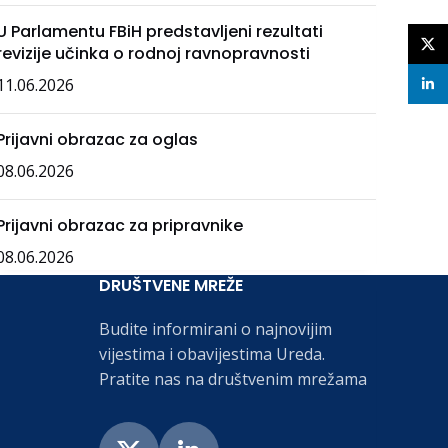
U Parlamentu FBiH predstavljeni rezultati
X
revizije učinka o rodnoj ravnopravnosti
11.06.2026
linke
Prijavni obrazac za oglas
08.06.2026
Prijavni obrazac za pripravnike
08.06.2026
DRUŠTVENE MREŽE
Budite informirani o najnovijim
vijestima i obavijestima Ureda.
Pratite nas na društvenim mrežama