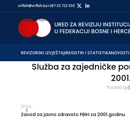
vrifbih@vrifbih.ba
+387 33 723 550
Skip to navigation
Skip to main content
REVIZORSKI IZVJEŠTAJI
REGISTRI I STATISTIKA
NOVOSTI 
Služba za zajedničke pos
2001
Posted by
Novi
Zavod za javno zdravsto FBiH za 2001.godinu