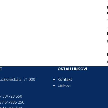
T
OSTALI LINKOVI
ožionička 3, 71 000
Kontakt
Linkovi
 33/723 550
7 61/985 250