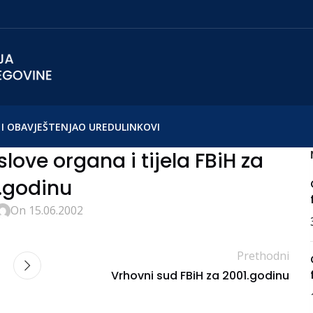
I OBAVJEŠTENJA
O UREDU
LINKOVI
love organa i tijela FBiH za
.godinu
On 15.06.2002
Prethodni
Vrhovni sud FBiH za 2001.godinu