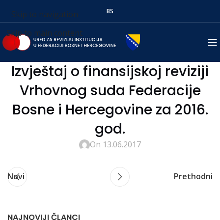
BS
Skip to navigation
Skip to main content
Izvještaj o finansijskoj reviziji
Vrhovnog suda Federacije
Bosne i Hercegovine za 2016.
god.
On 13.06.2017
Novi
Prethodni
NAJNOVIJI ČLANCI