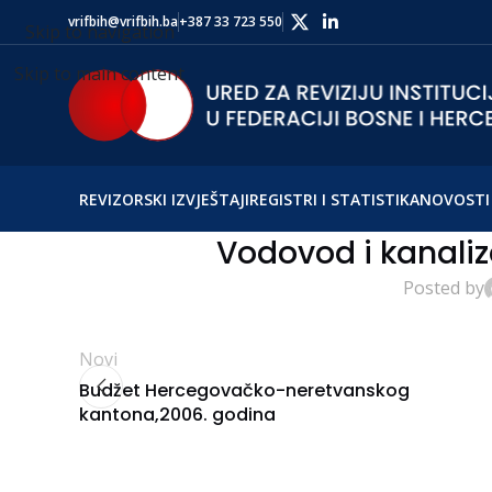
vrifbih@vrifbih.ba
+387 33 723 550
Skip to navigation
Skip to main content
REVIZORSKI IZVJEŠTAJI
REGISTRI I STATISTIKA
NOVOSTI 
Vodovod i kanaliz
Posted by
Novi
Budžet Hercegovačko-neretvanskog
kantona,2006. godina