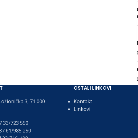
T
OSTALI LINKOVI
ožionička 3, 71 000
Kontakt
Linkovi
 33/723 550
7 61/985 250