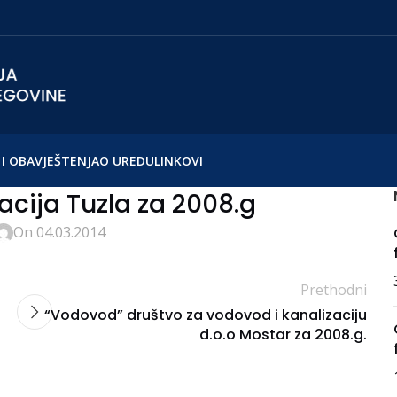
I OBAVJEŠTENJA
O UREDU
LINKOVI
acija Tuzla za 2008.g
On 04.03.2014
Prethodni
“Vodovod” društvo za vodovod i kanalizaciju
d.o.o Mostar za 2008.g.