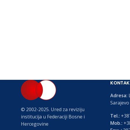
KONTAK
Adresa:
L
Sarajevo
© 2002-2025. Ured za reviziju
Tel.:
+387
institucija u Federaciji Bosne i
Mob.:
+38
Hercegovine