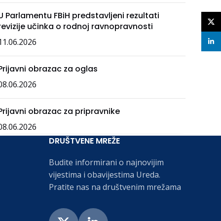
U Parlamentu FBiH predstavljeni rezultati
X
revizije učinka o rodnoj ravnopravnosti
11.06.2026
linke
Prijavni obrazac za oglas
08.06.2026
Prijavni obrazac za pripravnike
08.06.2026
DRUŠTVENE MREŽE
Budite informirani o najnovijim
vijestima i obavijestima Ureda.
Pratite nas na društvenim mrežama