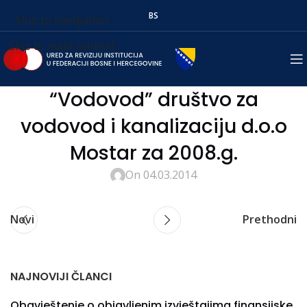
BS
Skip to navigation
Skip to main content
“Vodovod” društvo za
vodovod i kanalizaciju d.o.o
Mostar za 2008.g.
On 04.03.2014
Novi
Prethodni
NAJNOVIJI ČLANCI
Obavještenje o objavljenim izvještajima finansijske