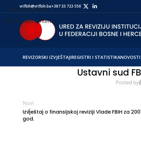
vrifbih@vrifbih.ba
+387 33 723 550
Skip to navigation
Skip to main content
REVIZORSKI IZVJEŠTAJI
REGISTRI I STATISTIKA
NOVOSTI 
Ustavni sud FB
Posted by
Novi
Izvještaj o finansijskoj reviziji Vlade FBiH za 2001
god.