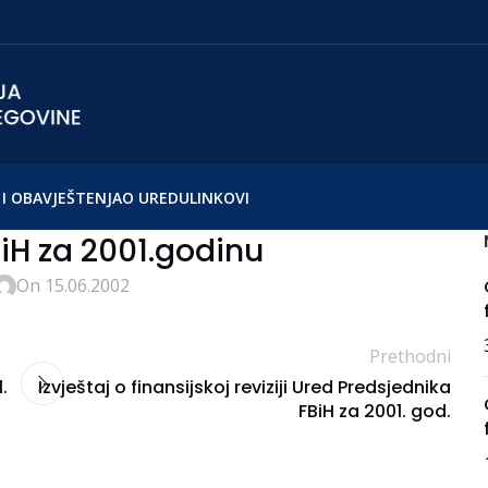
I OBAVJEŠTENJA
O UREDU
LINKOVI
iH za 2001.godinu
On 15.06.2002
Prethodni
.
Izvještaj o finansijskoj reviziji Ured Predsjednika
FBiH za 2001. god.