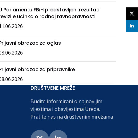
U Parlamentu FBiH predstavljeni rezultati
X
revizije učinka o rodnoj ravnopravnosti
11.06.2026
linke
Prijavni obrazac za oglas
08.06.2026
Prijavni obrazac za pripravnike
08.06.2026
DRUŠTVENE MREŽE
Budite informirani o najnovijim
vijestima i obavijestima Ureda.
Pratite nas na društvenim mrežama