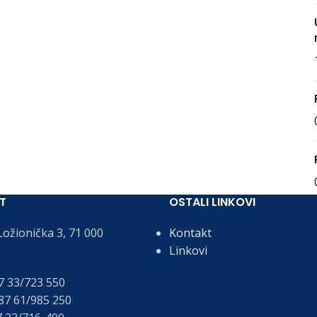
T
OSTALI LINKOVI
ožionička 3, 71 000
Kontakt
Linkovi
 33/723 550
7 61/985 250