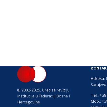
KONTAK
Adresa:
L
Sarajevo
© 2002-2025. Ured za reviziju
Tel.:
+387
institucija u Federaciji Bosne i
Mob.:
+38
Hercegovine