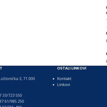
T
OSTALI LINKOVI
ožionička 3, 71 000
Kontakt
Linkovi
 33/723 550
7 61/985 250