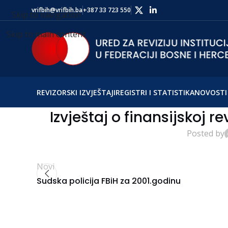
vrifbih@vrifbih.ba
+387 33 723 550
Skip to navigation
Skip to main content
REVIZORSKI IZVJEŠTAJI
REGISTRI I STATISTIKA
NOVOSTI 
Izvještaj o finansijskoj re
Posted by
Novi
Sudska policija FBiH za 2001.godinu