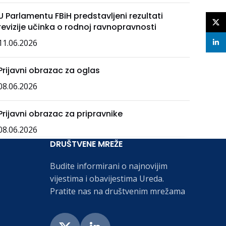
U Parlamentu FBiH predstavljeni rezultati
X
revizije učinka o rodnoj ravnopravnosti
11.06.2026
linke
Prijavni obrazac za oglas
08.06.2026
Prijavni obrazac za pripravnike
08.06.2026
DRUŠTVENE MREŽE
Budite informirani o najnovijim
vijestima i obavijestima Ureda.
Pratite nas na društvenim mrežama