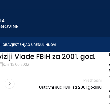
I OBAVJEŠTENJA
O UREDU
LINKOVI
viziji Vlade FBiH za 2001. god.
On 15.06.2002
Prethodni
Ustavni sud FBiH za 2001.godinu