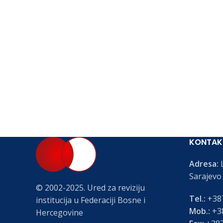
KONTAK
Adresa:
L
Sarajevo
© 2002-2025. Ured za reviziju
Tel.:
+387
institucija u Federaciji Bosne i
Mob.:
+38
Hercegovine