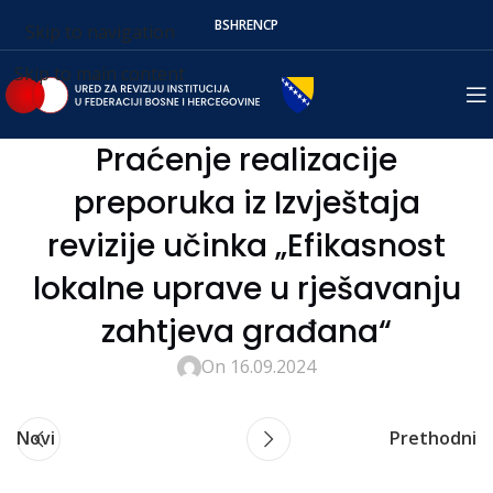
BS
HR
EN
СР
Skip to navigation
Skip to main content
Praćenje realizacije
preporuka iz Izvještaja
revizije učinka „Efikasnost
lokalne uprave u rješavanju
zahtjeva građana“
On 16.09.2024
Novi
Prethodni