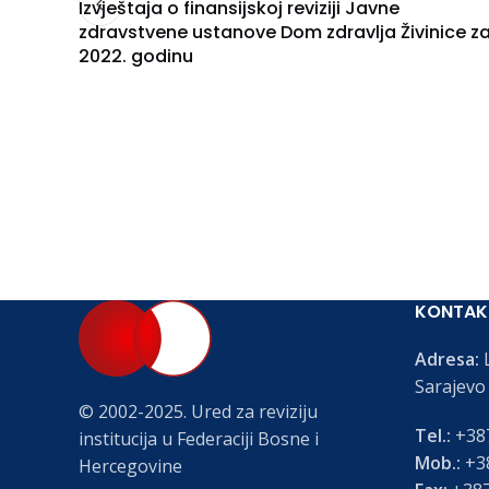
Izvještaja o finansijskoj reviziji Javne
zdravstvene ustanove Dom zdravlja Živinice z
2022. godinu
KONTAK
Adresa:
L
Sarajevo
© 2002-2025. Ured za reviziju
Tel.:
+387
institucija u Federaciji Bosne i
Mob.:
+38
Hercegovine