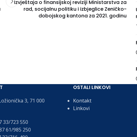
Izvještaja o finansijskoj reviziji Ministarstva za
a
rad, socijalnu politiku i izbjeglice Zeničko-
dobojskog kantona za 2021. godinu
T
OSTALI LINKOVI
ožionička 3, 71 000
Kontakt
Linkovi
 33/723 550
7 61/985 250