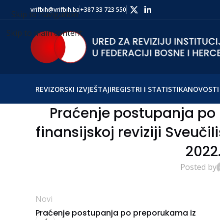
vrifbih@vrifbih.ba
+387 33 723 550
Skip to navigation
Skip to main content
REVIZORSKI IZVJEŠTAJI
REGISTRI I STATISTIKA
NOVOSTI 
Praćenje postupanja po 
finansijskoj reviziji Sveuči
2022
Posted by
Novi
Praćenje postupanja po preporukama iz