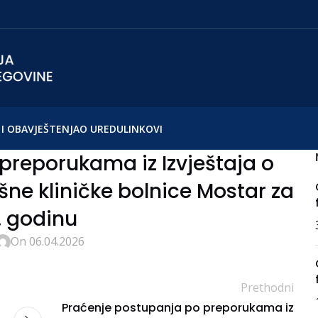
I OBAVJEŠTENJA
O UREDU
LINKOVI
preporukama iz Izvještaja o
lišne kliničke bolnice Mostar za
. godinu
On 06.04.2026
Prethodni
Praćenje postupanja po preporukama iz