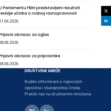
U Parlamentu FBiH predstavljeni rezultati
X
revizije učinka o rodnoj ravnopravnosti
11.06.2026
linke
Prijavni obrazac za oglas
08.06.2026
Prijavni obrazac za pripravnike
08.06.2026
DRUŠTVENE MREŽE
Budite informirani o najnovijim
vijestima i obavijestima Ureda.
Pratite nas na društvenim mrežama