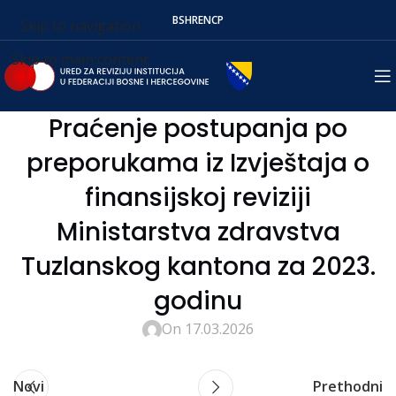
BS
HR
EN
СР
Skip to navigation
Skip to main content
Praćenje postupanja po
preporukama iz Izvještaja o
finansijskoj reviziji
Ministarstva zdravstva
Tuzlanskog kantona za 2023.
godinu
On 17.03.2026
Novi
Prethodni