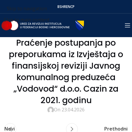
BS
HR
EN
СР
Skip to navigation
Skip to main content
Praćenje postupanja po
preporukama iz Izvještaja o
finansijskoj reviziji Javnog
komunalnog preduzeća
„Vodovod“ d.o.o. Cazin za
2021. godinu
On 23.04.2026
Novi
Prethodni