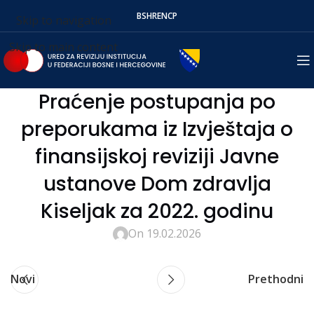
BS
HR
EN
СР
Skip to navigation
Skip to main content
Praćenje postupanja po
preporukama iz Izvještaja o
finansijskoj reviziji Javne
ustanove Dom zdravlja
Kiseljak za 2022. godinu
On 19.02.2026
Novi
Prethodni