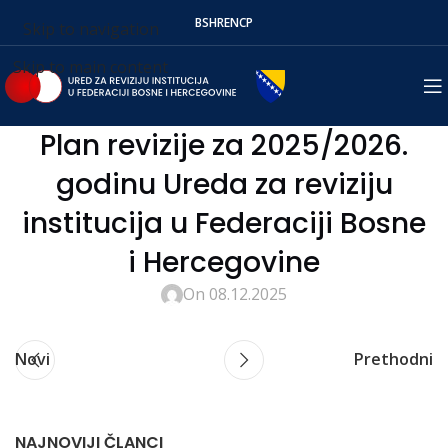
BS
HR
EN
СР
Skip to navigation
Skip to main content
Plan revizije za 2025/2026.
godinu Ureda za reviziju
institucija u Federaciji Bosne
i Hercegovine
On 08.12.2025
Novi
Prethodni
NAJNOVIJI ČLANCI