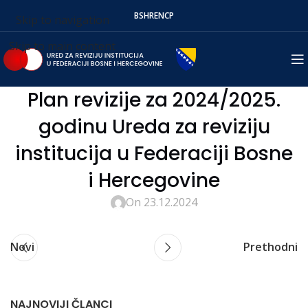
BS
HR
EN
СР
Skip to navigation
Skip to main content
Plan revizije za 2024/2025.
godinu Ureda za reviziju
institucija u Federaciji Bosne
i Hercegovine
On 23.12.2024
Novi
Prethodni
NAJNOVIJI ČLANCI