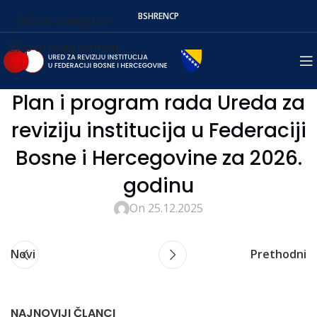
BS
HR
EN
СР
Skip to navigation
Skip to main content
Plan i program rada Ureda za
reviziju institucija u Federaciji
Bosne i Hercegovine za 2026.
godinu
On 25.12.2025
Novi
Prethodni
NAJNOVIJI ČLANCI