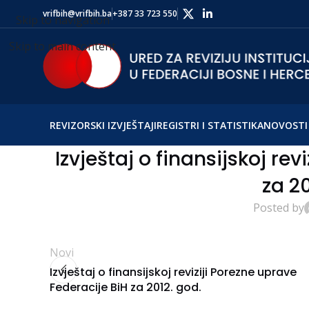
vrifbih@vrifbih.ba
+387 33 723 550
Skip to navigation
Skip to main content
REVIZORSKI IZVJEŠTAJI
REGISTRI I STATISTIKA
NOVOSTI 
Izvještaj o finansijskoj re
za 20
Posted by
Novi
Izvještaj o finansijskoj reviziji Porezne uprave
Federacije BiH za 2012. god.