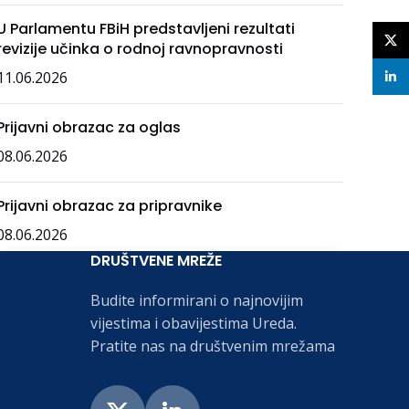
U Parlamentu FBiH predstavljeni rezultati
X
revizije učinka o rodnoj ravnopravnosti
11.06.2026
linke
Prijavni obrazac za oglas
08.06.2026
Prijavni obrazac za pripravnike
08.06.2026
DRUŠTVENE MREŽE
Budite informirani o najnovijim
vijestima i obavijestima Ureda.
Pratite nas na društvenim mrežama