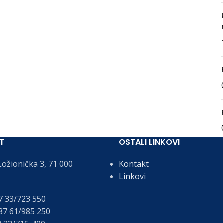
T
OSTALI LINKOVI
ožionička 3, 71 000
Kontakt
Linkovi
 33/723 550
7 61/985 250