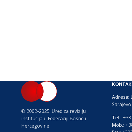
KONTAK
Adresa:
L
Sarajevo
© 2002-2025. Ured za reviziju
Tel.:
+387
institucija u Federaciji Bosne i
Mob.:
+38
Hercegovine