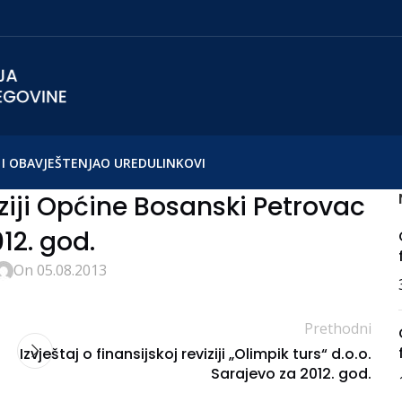
I OBAVJEŠTENJA
O UREDU
LINKOVI
viziji Općine Bosanski Petrovac
12. god.
On 05.08.2013
Prethodni
Izvještaj o finansijskoj reviziji „Olimpik turs“ d.o.o.
Sarajevo za 2012. god.