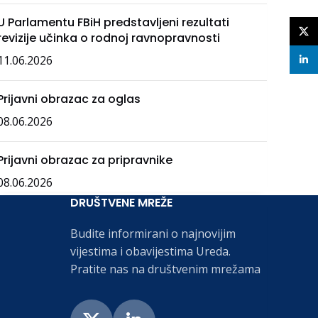
U Parlamentu FBiH predstavljeni rezultati
X
revizije učinka o rodnoj ravnopravnosti
11.06.2026
linke
Prijavni obrazac za oglas
08.06.2026
Prijavni obrazac za pripravnike
08.06.2026
DRUŠTVENE MREŽE
Budite informirani o najnovijim
vijestima i obavijestima Ureda.
Pratite nas na društvenim mrežama