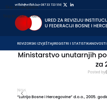
vrifbih@vrifbih.ba
+387 33 723 550
Skip to navigation
Skip to main content
REVIZORSKI IZVJEŠTAJI
REGISTRI I STATISTIKA
NOVOSTI 
Ministarstvo unutarnjih po
za 
Posted by
Novi
“Lutrija Bosne i Hercegovine” d.o.o., 2005. god