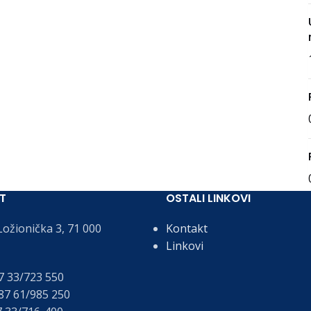
T
OSTALI LINKOVI
ožionička 3, 71 000
Kontakt
Linkovi
 33/723 550
7 61/985 250