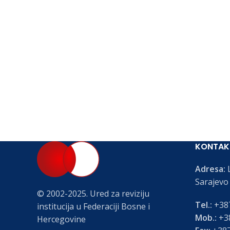
KONTAK
Adresa:
L
Sarajevo
© 2002-2025. Ured za reviziju
Tel.:
+387
institucija u Federaciji Bosne i
Mob.:
+38
Hercegovine