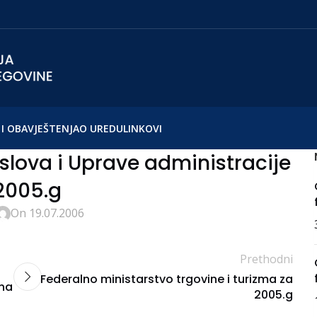
I OBAVJEŠTENJA
O UREDU
LINKOVI
slova i Uprave administracije
2005.g
On 19.07.2006
Prethodni
Federalno ministarstvo trgovine i turizma za
ina
2005.g