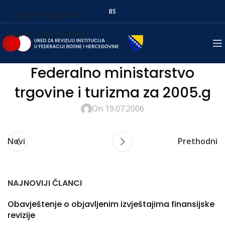
BS
Skip to navigation
Skip to main content
Federalno ministarstvo
trgovine i turizma za 2005.g
On 19.07.2006
Novi
Prethodni
NAJNOVIJI ČLANCI
Obavještenje o objavljenim izvještajima finansijske
revizije