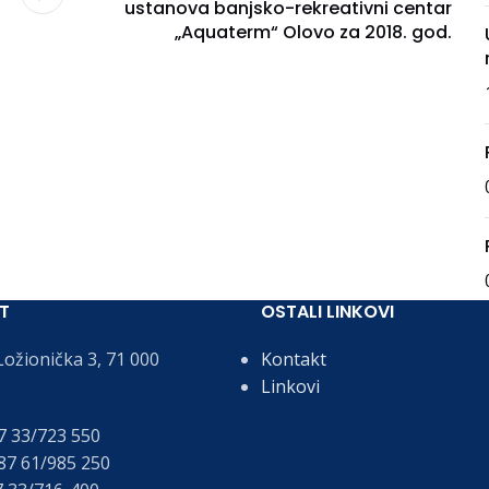
ustanova banjsko-rekreativni centar
„Aquaterm“ Olovo za 2018. god.
T
OSTALI LINKOVI
ožionička 3, 71 000
Kontakt
Linkovi
 33/723 550
7 61/985 250