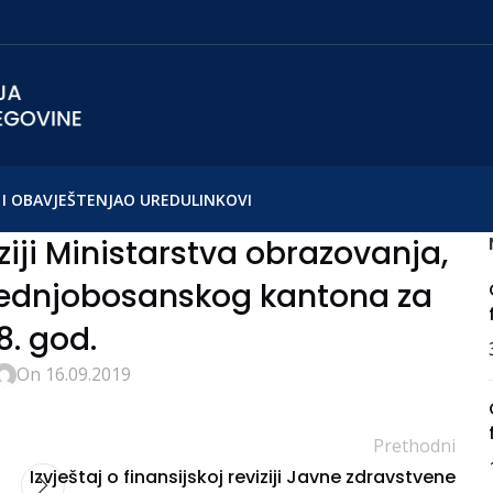
I OBAVJEŠTENJA
O UREDU
LINKOVI
iziji Ministarstva obrazovanja,
Srednjobosanskog kantona za
8. god.
On 16.09.2019
Prethodni
Izvještaj o finansijskoj reviziji Javne zdravstvene