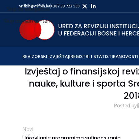
vrifbih@vrifbih.ba
+387 33 723 550
Skip to navigation
Skip to main content
REVIZORSKI IZVJEŠTAJI
REGISTRI I STATISTIKA
NOVOSTI 
Izvještaj o finansijskoj rev
nauke, kulture i sporta 
201
Posted by
Novi
Upravljanje programima sufinansiranja