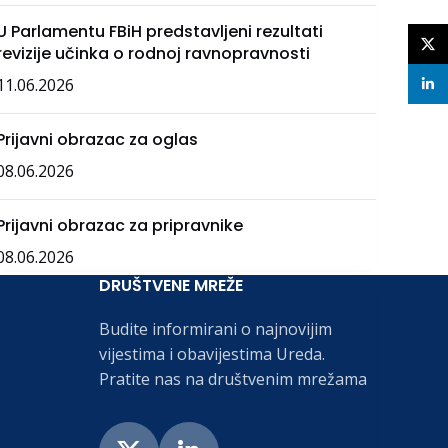
U Parlamentu FBiH predstavljeni rezultati
X
revizije učinka o rodnoj ravnopravnosti
11.06.2026
linke
Prijavni obrazac za oglas
08.06.2026
Prijavni obrazac za pripravnike
08.06.2026
DRUŠTVENE MREŽE
Budite informirani o najnovijim
vijestima i obavijestima Ureda.
Pratite nas na društvenim mrežama