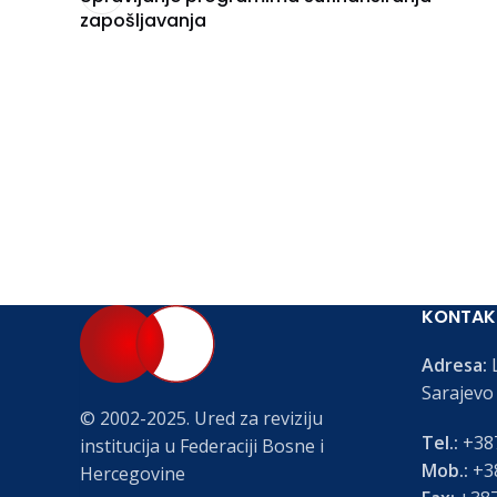
zapošljavanja
KONTAK
Adresa:
L
Sarajevo
© 2002-2025. Ured za reviziju
Tel.:
+387
institucija u Federaciji Bosne i
Mob.:
+38
Hercegovine