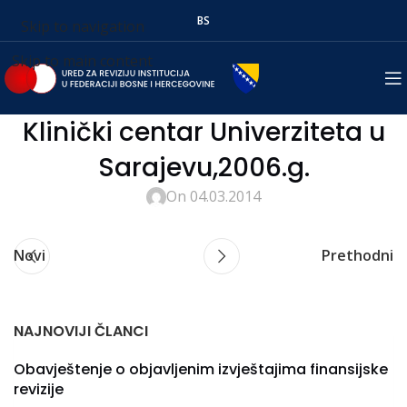
BS
Skip to navigation
Skip to main content
Klinički centar Univerziteta u
Sarajevu,2006.g.
On 04.03.2014
Novi
Prethodni
NAJNOVIJI ČLANCI
Obavještenje o objavljenim izvještajima finansijske
revizije