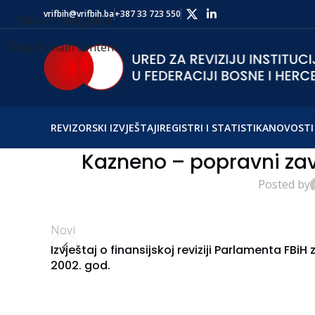
vrifbih@vrifbih.ba
+387 33 723 550
Skip to navigation
Skip to main content
REVIZORSKI IZVJEŠTAJI
REGISTRI I STATISTIKA
NOVOSTI 
Kazneno – popravni zav
Posted by
Novi
Izvještaj o finansijskoj reviziji Parlamenta FBiH 
2002. god.