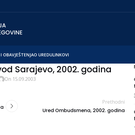
I OBAVJEŠTENJA
O UREDU
LINKOVI
od Sarajevo, 2002. godina
On 15.09.2003
Prethodni
za
Ured Ombudsmena, 2002. godina