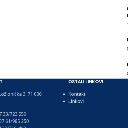
T
OSTALI LINKOVI
ožionička 3, 71 000
Kontakt
Linkovi
 33/723 550
7 61/985 250