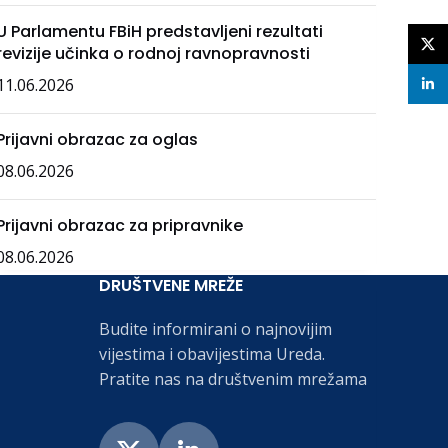
U Parlamentu FBiH predstavljeni rezultati
X
revizije učinka o rodnoj ravnopravnosti
11.06.2026
linke
Prijavni obrazac za oglas
08.06.2026
Prijavni obrazac za pripravnike
08.06.2026
DRUŠTVENE MREŽE
Budite informirani o najnovijim
vijestima i obavijestima Ureda.
Pratite nas na društvenim mrežama