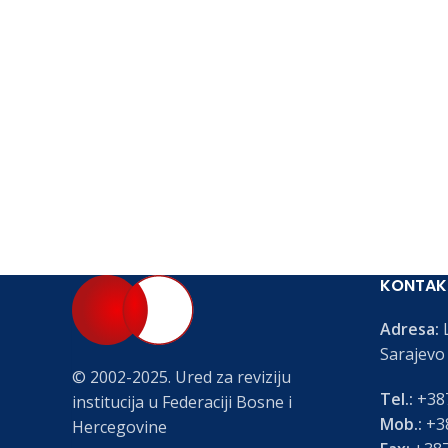
KONTAK
Adresa:
L
Sarajevo
© 2002-2025. Ured za reviziju
Tel.:
+387
institucija u Federaciji Bosne i
Mob.:
+38
Hercegovine