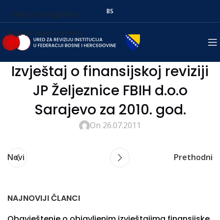
BS
Skip to navigation
Skip to main content
Izvještaj o finansijskoj reviziji
JP Željeznice FBIH d.o.o
Sarajevo za 2010. god.
On 26.07.2011
Novi
Prethodni
NAJNOVIJI ČLANCI
Obavještenje o objavljenim izvještajima finansijske