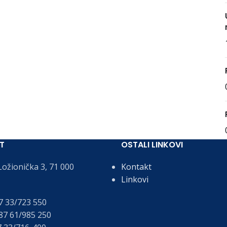
T
OSTALI LINKOVI
ožionička 3, 71 000
Kontakt
Linkovi
 33/723 550
7 61/985 250