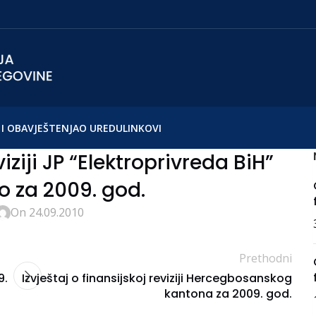
I OBAVJEŠTENJA
O UREDU
LINKOVI
viziji JP “Elektroprivreda BiH”
o za 2009. god.
On 24.09.2010
Prethodni
9.
Izvještaj o finansijskoj reviziji Hercegbosanskog
kantona za 2009. god.