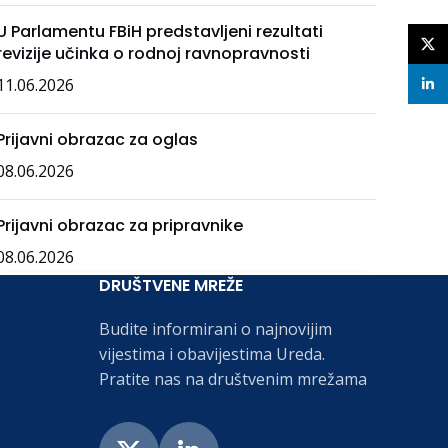
U Parlamentu FBiH predstavljeni rezultati
X
revizije učinka o rodnoj ravnopravnosti
11.06.2026
linke
Prijavni obrazac za oglas
08.06.2026
Prijavni obrazac za pripravnike
08.06.2026
DRUŠTVENE MREŽE
Budite informirani o najnovijim
vijestima i obavijestima Ureda.
Pratite nas na društvenim mrežama