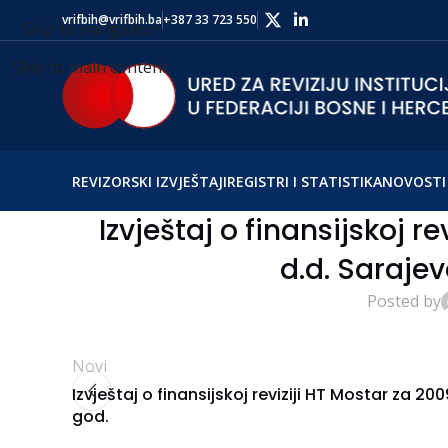
vrifbih@vrifbih.ba
+387 33 723 550
Skip to navigation
Skip to main content
REVIZORSKI IZVJEŠTAJI
REGISTRI I STATISTIKA
NOVOSTI 
Izvještaj o finansijskoj re
d.d. Sarajev
Posted by
Novi
Izvještaj o finansijskoj reviziji HT Mostar za 200
god.