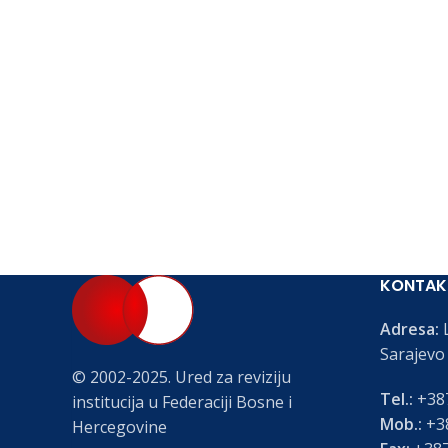
KONTAK
Adresa:
L
Sarajevo
© 2002-2025. Ured za reviziju
Tel.:
+387
institucija u Federaciji Bosne i
Mob.:
+38
Hercegovine