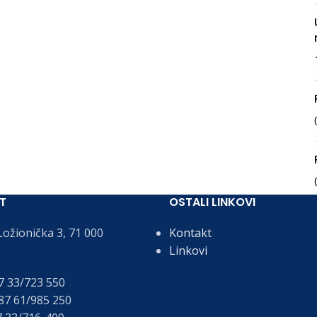
T
OSTALI LINKOVI
ožionička 3, 71 000
Kontakt
Linkovi
 33/723 550
7 61/985 250