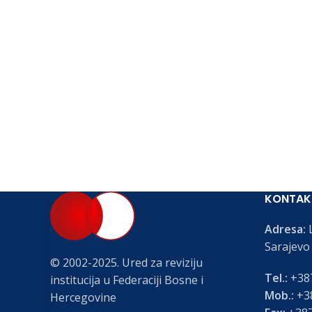
KONTAK
Adresa:
L
Sarajevo
© 2002-2025. Ured za reviziju
Tel.:
+387
institucija u Federaciji Bosne i
Mob.:
+38
Hercegovine