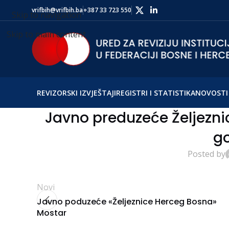
vrifbih@vrifbih.ba
+387 33 723 550
Skip to navigation
Skip to main content
REVIZORSKI IZVJEŠTAJI
REGISTRI I STATISTIKA
NOVOSTI 
Javno preduzeće Željeznic
g
Posted by
Novi
Javno poduzeće «Željeznice Herceg Bosna»
Mostar