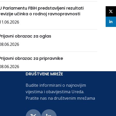
U Parlamentu FBiH predstavljeni rezultati
X
revizije učinka o rodnoj ravnopravnosti
11.06.2026
linke
Prijavni obrazac za oglas
08.06.2026
Prijavni obrazac za pripravnike
08.06.2026
DRUŠTVENE MREŽE
Budite informirani o najnovijim
vijestima i obavijestima Ureda.
Pratite nas na društvenim mrežama