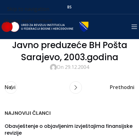
BS
Skip to navigation
Skip to main content
Javno preduzeće BH Pošta
Sarajevo, 2003.godina
On 29.12.2004
Novi
Prethodni
NAJNOVIJI ČLANCI
Obavještenje o objavljenim izvještajima finansijske
revizije