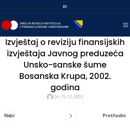
BS
Skip to navigation
Skip to main content
Izvještaj o reviziju finansijskih
izvještaja Javnog preduzeća
Unsko-sanske šume
Bosanska Krupa, 2002.
godina
On 15.12.2003
Novi
Prethodni