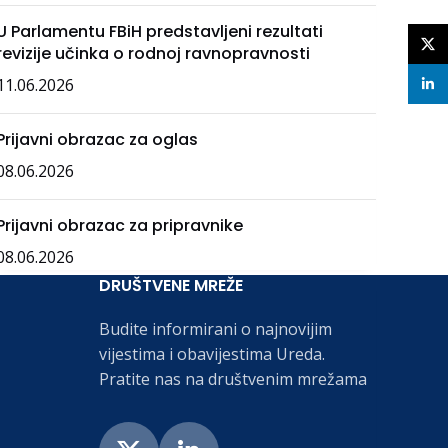
U Parlamentu FBiH predstavljeni rezultati
X
revizije učinka o rodnoj ravnopravnosti
11.06.2026
linke
Prijavni obrazac za oglas
08.06.2026
Prijavni obrazac za pripravnike
08.06.2026
DRUŠTVENE MREŽE
Budite informirani o najnovijim
vijestima i obavijestima Ureda.
Pratite nas na društvenim mrežama