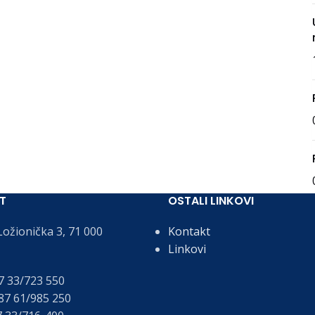
T
OSTALI LINKOVI
ožionička 3, 71 000
Kontakt
Linkovi
 33/723 550
7 61/985 250