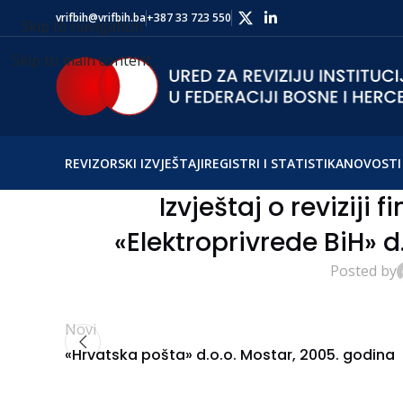
vrifbih@vrifbih.ba
+387 33 723 550
Skip to navigation
Skip to main content
REVIZORSKI IZVJEŠTAJI
REGISTRI I STATISTIKA
NOVOSTI 
Izvještaj o reviziji 
«Elektroprivrede BiH» d
Posted by
Novi
«Hrvatska pošta» d.o.o. Mostar, 2005. godina