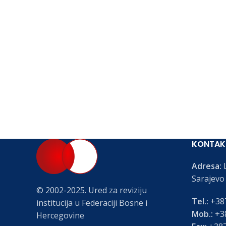
KONTAK
Adresa:
L
Sarajevo
© 2002-2025. Ured za reviziju
Tel.:
+387
institucija u Federaciji Bosne i
Mob.:
+38
Hercegovine