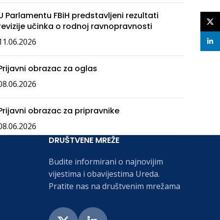
U Parlamentu FBiH predstavljeni rezultati
X
revizije učinka o rodnoj ravnopravnosti
11.06.2026
linke
Prijavni obrazac za oglas
08.06.2026
Prijavni obrazac za pripravnike
08.06.2026
DRUŠTVENE MREŽE
Budite informirani o najnovijim
vijestima i obavijestima Ureda.
Pratite nas na društvenim mrežama