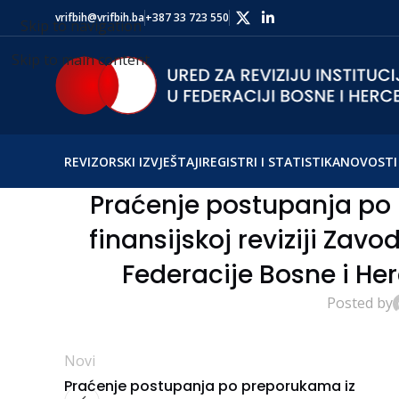
vrifbih@vrifbih.ba
+387 33 723 550
Skip to navigation
Skip to main content
REVIZORSKI IZVJEŠTAJI
REGISTRI I STATISTIKA
NOVOSTI 
Praćenje postupanja po 
finansijskoj reviziji Zav
Federacije Bosne i He
Posted by
Novi
Praćenje postupanja po preporukama iz