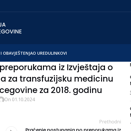
I OBAVJEŠTENJA
O UREDU
LINKOVI
preporukama iz Izvještaja o
oda za transfuzijsku medicinu
rcegovine za 2018. godinu
On 01.10.2024
Prethodni
Praćenje postupanja po preporukama iz