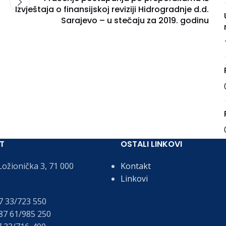
Izvještaja o finansijskoj reviziji Hidrogradnje d.d.
Sarajevo – u stečaju za 2019. godinu
T
OSTALI LINKOVI
ožionička 3, 71 000
Kontakt
Linkovi
 33/723 550
7 61/985 250