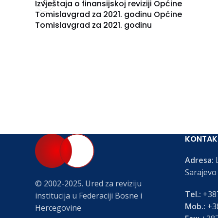
Izvještaja o finansijskoj reviziji Općine
Tomislavgrad za 2021. godinu Općine
Tomislavgrad za 2021. godinu
KONTAK
Adresa:
L
Sarajevo
© 2002-2025. Ured za reviziju
Tel.:
+387
institucija u Federaciji Bosne i
Mob.:
+38
Hercegovine