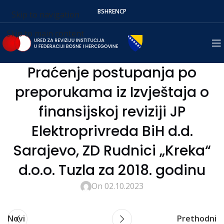
BS
HR
EN
СР
Skip to navigation
Skip to main content
Praćenje postupanja po
preporukama iz Izvještaja o
finansijskoj reviziji JP
Elektroprivreda BiH d.d.
Sarajevo, ZD Rudnici „Kreka“
d.o.o. Tuzla za 2018. godinu
On 02.10.2023
Novi
Prethodni