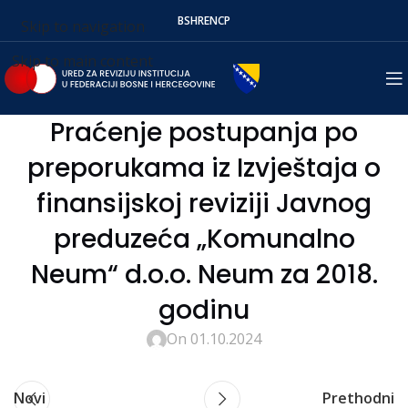
BS
HR
EN
СР
Skip to navigation
Skip to main content
Praćenje postupanja po
preporukama iz Izvještaja o
finansijskoj reviziji Javnog
preduzeća „Komunalno
Neum“ d.o.o. Neum za 2018.
godinu
On 01.10.2024
Novi
Prethodni