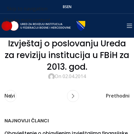
BS
EN
Skip to navigation
Skip to main content
Izvještaj o poslovanju Ureda
za reviziju institucija u FBiH za
2013. god.
On 02.04.2014
Novi
Prethodni
NAJNOVIJI ČLANCI
Obavještenje o objavljenim izvještajima finansijske