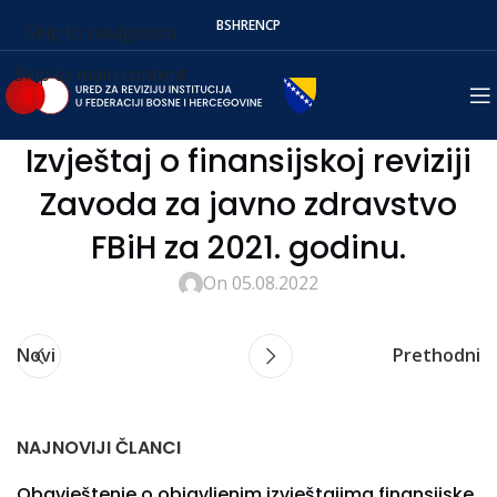
BS
HR
EN
СР
Skip to navigation
Skip to main content
Izvještaj o finansijskoj reviziji
Zavoda za javno zdravstvo
FBiH za 2021. godinu.
On 05.08.2022
Novi
Prethodni
NAJNOVIJI ČLANCI
Obavještenje o objavljenim izvještajima finansijske