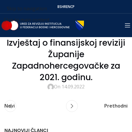
BS
HR
EN
СР
Skip to navigation
Skip to main content
Izvještaj o finansijskoj reviziji
Županije
Zapadnohercegovačke za
2021. godinu.
On 14.09.2022
Novi
Prethodni
NAJNOVIJI ČLANCI