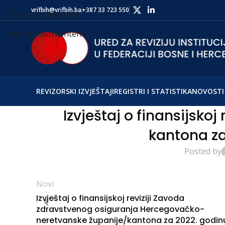
vrifbih@vrifbih.ba
+387 33 723 550
Skip to navigation
Skip to main content
REVIZORSKI IZVJEŠTAJI
REGISTRI I STATISTIKA
NOVOSTI 
Izvještaj o finansijskoj
kantona za
Posted by
Novi
Izvještaj o finansijskoj reviziji Zavoda
zdravstvenog osiguranja Hercegovačko-
neretvanske županije/kantona za 2022. godin