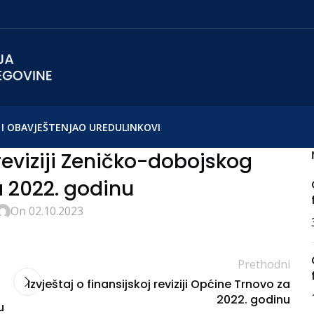
I OBAVJEŠTENJA
O UREDU
LINKOVI
 reviziji Zeničko-dobojskog
 2022. godinu
On 02.10.2023
Prethodni
Izvještaj o finansijskoj reviziji Općine Trnovo za
2022. godinu
u