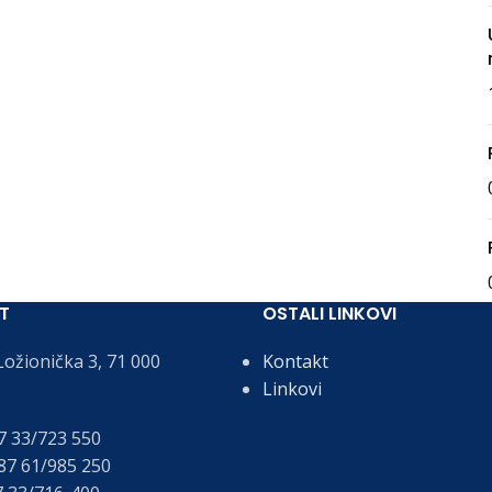
T
OSTALI LINKOVI
ožionička 3, 71 000
Kontakt
Linkovi
 33/723 550
7 61/985 250