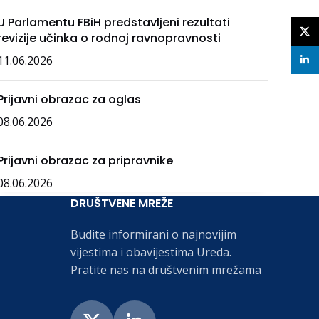
U Parlamentu FBiH predstavljeni rezultati
X
revizije učinka o rodnoj ravnopravnosti
11.06.2026
linke
Prijavni obrazac za oglas
08.06.2026
Prijavni obrazac za pripravnike
08.06.2026
DRUŠTVENE MREŽE
Budite informirani o najnovijim
vijestima i obavijestima Ureda.
Pratite nas na društvenim mrežama