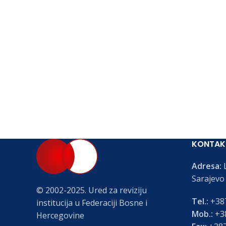
KONTAK
Adresa:
L
Sarajevo
© 2002-2025. Ured za reviziju
Tel.:
+387
institucija u Federaciji Bosne i
Mob.:
+38
Hercegovine