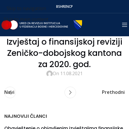
BS
HR
EN
СР
Skip to navigation
Skip to main content
Izvještaj o finansijskoj reviziji
Zeničko-dobojskog kantona
za 2020. god.
On 11.08.2021
Novi
Prethodni
NAJNOVIJI ČLANCI
Obavještenje o objavljenim izvještajima finansijske